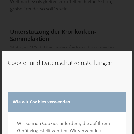
Weihnachtssüßigkeiten zum Teilen. Kleine Aktion,
große Freude, so soll`s sein!
Unterstützung der Kronkorken-
Sammelaktion
/
/
/
14. August 2025
0 Kommentare
in
News
von
Sebastian
Neubert
Cookie- und Datenschutzeinstellungen
Unterstützung der Kronkorken-Sammelaktion Wir sind
dabei!Das Luxor Kongress- & Veranstaltungszentrum
Chemnitz beteiligt sich an der Kronkorken-
Sammelaktion und unterstützt damit den Elternverein
krebskranker Kinder e.V. in Chemnitz. Dafür sammeln
Wie wir Cookies verwenden
wir intern […]
Wir können Cookies anfordern, die auf Ihrem
Das Geheimnis des LUXOR-Palastes
Gerät eingestellt werden. Wir verwenden