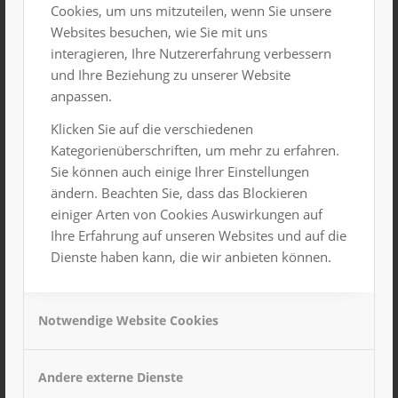
/
/
/
21. März 2025
0 Kommentare
in
News
von
Sebastian
Cookies, um uns mitzuteilen, wenn Sie unsere
Neubert
Websites besuchen, wie Sie mit uns
interagieren, Ihre Nutzererfahrung verbessern
Eine rauschende Partynacht, ein mysteriöser Fremder
und Ihre Beziehung zu unserer Website
– und ein Geheimnis, das nie ans Licht kommen sollte.
anpassen.
Während der 100-Jahr-Feier des legendären Luxor-
Klicken Sie auf die verschiedenen
Palastes verschwindet plötzlich ein Gast nach dem
Kategorienüberschriften, um mehr zu erfahren.
anderen. Die […]
Sie können auch einige Ihrer Einstellungen
ändern. Beachten Sie, dass das Blockieren
einiger Arten von Cookies Auswirkungen auf
Zusammenarbeit mit foodsharing e.V
Ihre Erfahrung auf unseren Websites und auf die
gestartet
Dienste haben kann, die wir anbieten können.
/
/
/
19. November 2024
0 Kommentare
in
News
von
Sebastian
Neubert
Notwendige Website Cookies
Seit Kurzem arbeitet das LUXOR mit dem
gemeinnützigen Verein foodsharing e.V, welcher auch
in Chemnitz ansässig ist, zusammen. Durch diese
Andere externe Dienste
Kooperation haben wir die Möglichkeit übrig