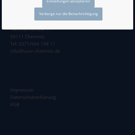
Einstellungen akzeptieren
Verberge nur die Benachrichtigung
LUXOR GmbH
Kongress- und Veranstaltungszentrum
Hartmannstraße 11
09111 Chemnitz
Tel: 0371/666 198 11
info@luxor-chemnitz.de
Impressum
Datenschutzerklärung
AGB