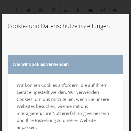
Cookie- und Datenschutzeinstellungen
0
KOMMENTARE
Wie wir Cookies verwenden
Hinterlasse einen Kommentar
An der Diskussion beteiligen?
Hinterlasse uns deinen Kommentar!
Wir können Cookies anfordern, die auf Ihrem
Gerät eingestellt werden. Wir verwenden
*
Name
Cookies, um uns mitzuteilen, wenn Sie unsere
Websites besuchen, wie Sie mit uns
interagieren, Ihre Nutzererfahrung verbessern
E-Mail-Adresse
und Ihre Beziehung zu unserer Website
*
anpassen.