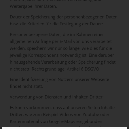
Weitergabe ihrer Daten.
Dauer der Speicherung der personenbezogenen Daten
bzw. die Kriterien für die Festlegung der Dauer:
Personenbezogene Daten, die im Rahmen einer
allgemeinen Anfrage per E-Mail von uns verarbeitet
werden, speichern wir nur so lange, wie dies für die
jeweilige Korrespondenz notwendig ist. Eine darüber
hinausgehende Verarbeitung oder Speicherung findet
nicht statt. Rechtsgrundlage: Artikel 6 DSGVO.
Eine Identifizierung von Nutzern unserer Webseite
findet nicht statt.
Verwendung von Diensten und Inhalten Dritter:
Es kann vorkommen, dass auf unseren Seiten Inhalte
Dritter, wie zum Beispiel Videos von Youtube oder
Kartenmaterial von Goggle-Maps eingebunden
werden. Dies setzt immer voraus, dass die Anbieter