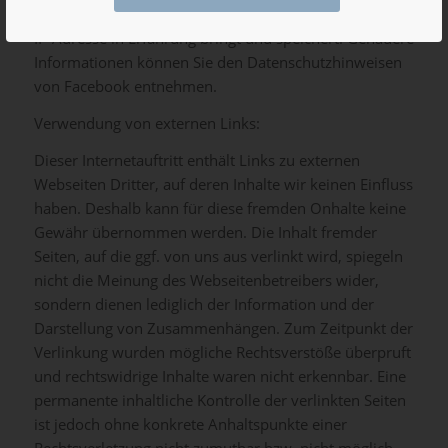
besteht trotzdem die Möglichkeit, dass Facebook die
IP-Adresse in Erfahrung bringt und speichert. Genauere
Informationen können Sie den Datenschutzhinweisen
von Facebook entnehmen.
Verwendung von externen Links:
Dieser Internetauftritt enthält Links zu externen
Webseiten Dritter, auf deren Inhalte wir keinen Einfluss
haben. Deshalb kann für diese fremden Onhalte keine
Gewähr übernommen werden. Die Inhalt fremder
Seiten, auf die ggf. von uns aus verlinkt wird, spiegeln
nicht die Meinung des Webseitenbetreibers wider,
sondern dienen lediglich der Information und der
Darstellung von Zusammenhängen. Zum Zeitpunkt der
Verlinkung wurden mögliche Rechtsverstöße überpruft
und rechtswidrige Inhalte waren nicht erkennbar. Eine
permanente inhaltliche Kontrolle der verlinkten Seiten
ist jedoch ohne konkrete Anhaltspunkte einer
Rechtsverletzung nicht zumutbar bzw. nicht möglich.