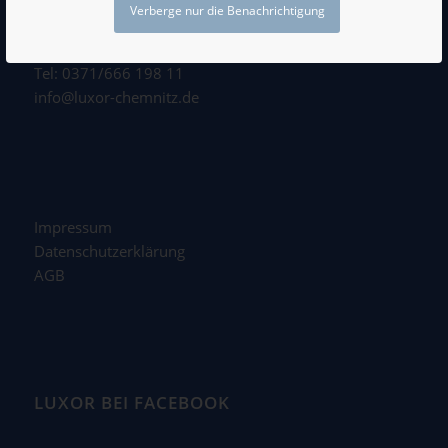
Kongress- und Veranstaltungszentrum
Verberge nur die Benachrichtigung
Hartmannstraße 11
09111 Chemnitz
Tel: 0371/666 198 11
info@luxor-chemnitz.de
Impressum
Datenschutzerklärung
AGB
LUXOR BEI FACEBOOK