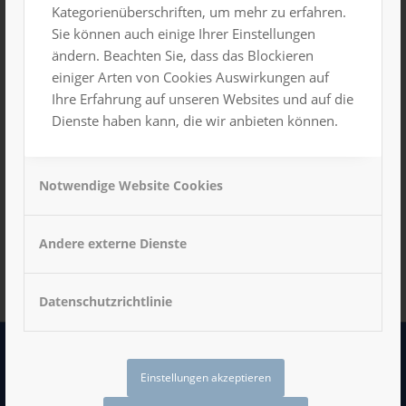
Kategorienüberschriften, um mehr zu erfahren.
Name, E-Mail-Adresse und Website in diesem Browser
Sie können auch einige Ihrer Einstellungen
für meinen nächsten Kommentar speichern.
ändern. Beachten Sie, dass das Blockieren
einiger Arten von Cookies Auswirkungen auf
Ihre Erfahrung auf unseren Websites und auf die
Dienste haben kann, die wir anbieten können.
Notwendige Website Cookies
Andere externe Dienste
Datenschutzrichtlinie
Einstellungen akzeptieren
LUXOR GmbH