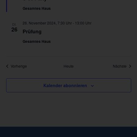
Gesamtes Haus
26. November 2024, 7:30 Uhr
-
13:00 Uhr
DI.
26
Prüfung
Gesamtes Haus
Veranstaltungen
Veran
Vorherige
Heute
Nächste
Kalender abonnieren