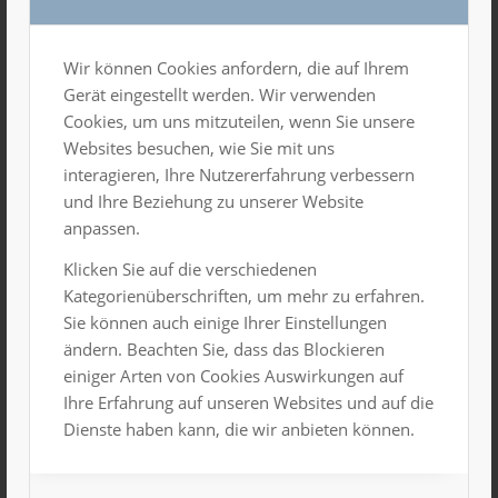
Wir können Cookies anfordern, die auf Ihrem
Gerät eingestellt werden. Wir verwenden
Cookies, um uns mitzuteilen, wenn Sie unsere
Websites besuchen, wie Sie mit uns
Hervorgehoben
10. November 2024, 14:00 Uhr
-
17:00 Uhr
interagieren, Ihre Nutzererfahrung verbessern
Disco Family
und Ihre Beziehung zu unserer Website
Gesamtes Haus
anpassen.
Klicken Sie auf die verschiedenen
13. November 2024, 9:00 Uhr
-
16:00 Uhr
MI.
13
Kategorienüberschriften, um mehr zu erfahren.
Firmen-Event
Sie können auch einige Ihrer Einstellungen
Mittlerer Saal und unteres Foyer
ändern. Beachten Sie, dass das Blockieren
einiger Arten von Cookies Auswirkungen auf
SA.
Ihre Erfahrung auf unseren Websites und auf die
16
Dienste haben kann, die wir anbieten können.