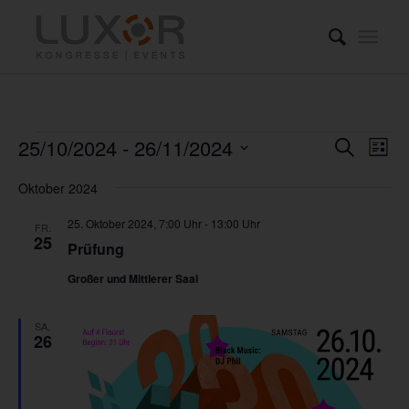
Veranstaltungen
Verans
Ver
25/10/2024
 - 
26/11/2024
Suche
Liste
Ans
Suche
Datum
Nav
Oktober 2024
und
wählen.
Ansich
25. Oktober 2024, 7:00 Uhr
-
13:00 Uhr
FR.
25
Prüfung
Naviga
Großer und Mittlerer Saal
SA.
26