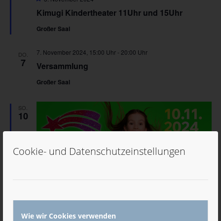
Kimugi Kindertheater 11Uhr und 15Uhr
Großer Saal
7. November 2024, 15:00 Uhr
-
20:00 Uhr
DO.
7
Versammlung
Großer Saal
SO.
10
Cookie- und Datenschutzeinstellungen
Wie wir Cookies verwenden