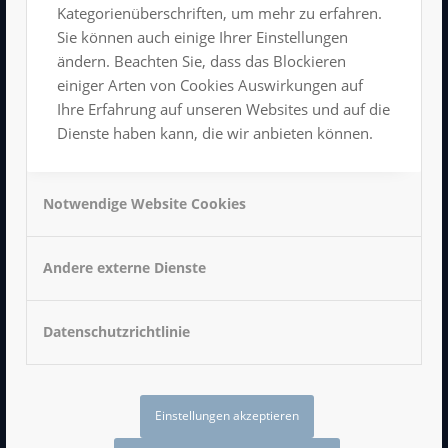
Kongress- und Veranstaltungszentrum
Kategorienüberschriften, um mehr zu erfahren.
Hartmannstraße 11
Sie können auch einige Ihrer Einstellungen
09111 Chemnitz
ändern. Beachten Sie, dass das Blockieren
Tel: 0371/666 198 11
einiger Arten von Cookies Auswirkungen auf
info@luxor-chemnitz.de
Ihre Erfahrung auf unseren Websites und auf die
Dienste haben kann, die wir anbieten können.
Notwendige Website Cookies
Impressum
Datenschutzerklärung
Andere externe Dienste
AGB
Datenschutzrichtlinie
LUXOR BEI FACEBOOK
Einstellungen akzeptieren