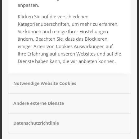
anpassen.
Klicken Sie auf die verschiedenen
Kategorienüberschriften, um mehr zu erfahren.
Sie können auch einige Ihrer Einstellungen
ändern. Beachten Sie, dass das Blockieren
einiger Arten von Cookies Auswirkungen auf
Ihre Erfahrung auf unseren Websites und auf die
Dienste haben kann, die wir anbieten können.
Hervorgehoben
3. November 2024
Kimugi Kindertheater 11Uhr und 15Uhr
Großer Saal
Notwendige Website Cookies
7. November 2024, 15:00 Uhr
-
20:00 Uhr
DO.
7
Andere externe Dienste
Versammlung
Großer Saal
Datenschutzrichtlinie
SO.
10