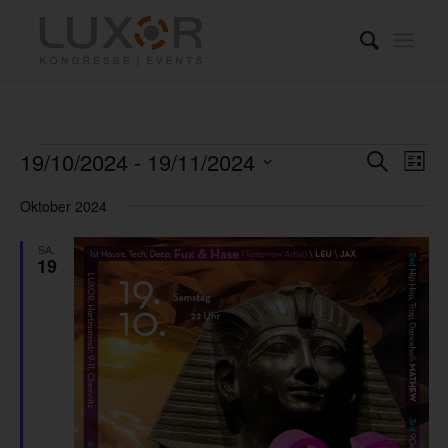
Veranstaltungen
Verans
Ver
19/10/2024
 - 
19/11/2024
Suche
Liste
Ans
Suche
Datum
Nav
Oktober 2024
und
wählen.
Ansich
SA.
19
Naviga