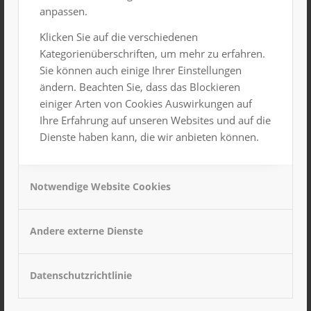
anpassen.
Klicken Sie auf die verschiedenen
Kategorienüberschriften, um mehr zu erfahren.
Sie können auch einige Ihrer Einstellungen
ändern. Beachten Sie, dass das Blockieren
einiger Arten von Cookies Auswirkungen auf
Ihre Erfahrung auf unseren Websites und auf die
Dienste haben kann, die wir anbieten können.
Notwendige Website Cookies
Hervorgehoben
3. November 2024
Andere externe Dienste
Kimugi Kindertheater 11Uhr und 15Uhr
Großer Saal
Datenschutzrichtlinie
7. November 2024, 15:00 Uhr
-
20:00 Uhr
DO.
7