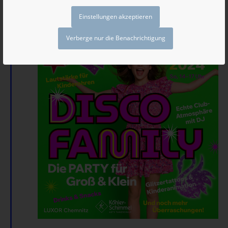
Versammlung
Einstellungen akzeptieren
Großer Saal
Verberge nur die Benachrichtigung
SO.
10