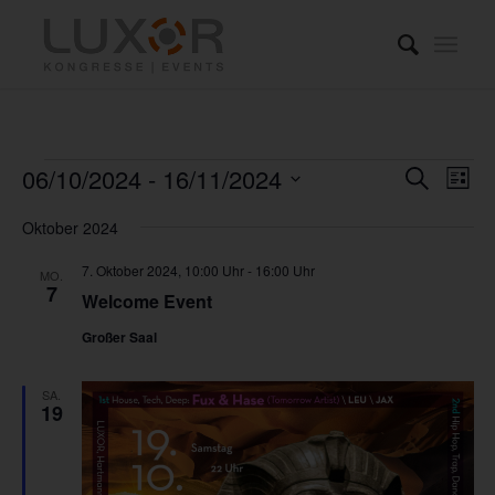
Veranstaltungen
Verans
Ver
06/10/2024
 - 
16/11/2024
Suche
Liste
Ans
Suche
Datum
Nav
Oktober 2024
und
wählen.
Ansich
7. Oktober 2024, 10:00 Uhr
-
16:00 Uhr
MO.
7
Welcome Event
Naviga
Großer Saal
SA.
19