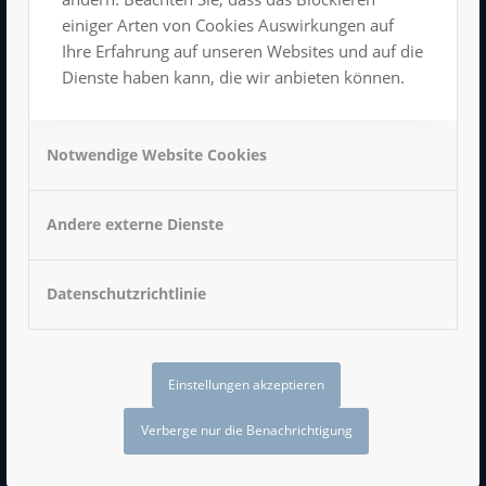
einiger Arten von Cookies Auswirkungen auf
Ihre Erfahrung auf unseren Websites und auf die
Dienste haben kann, die wir anbieten können.
Impressum
Datenschutzerklärung
Notwendige Website Cookies
AGB
Andere externe Dienste
Datenschutzrichtlinie
LUXOR BEI FACEBOOK
Einstellungen akzeptieren
Verberge nur die Benachrichtigung