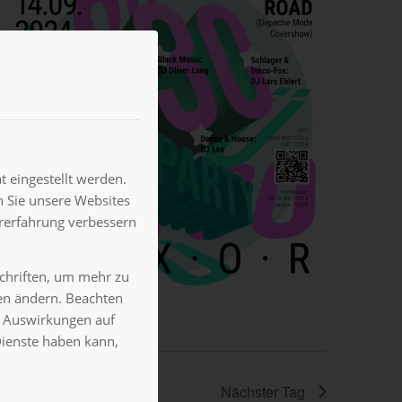
 eingestellt werden.
 Sie unsere Websites
ererfahrung verbessern
schriften, um mehr zu
gen ändern. Beachten
es Auswirkungen auf
Dienste haben kann,
Nächster Tag