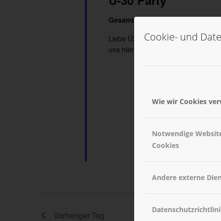
Ü-30 Party
Gesamtes Haus
Cookie- und Date
Liebe Ü30er, wir haben schon fast 
uns hier und da herumgedrückt, ab
Wie wir Cookies ve
Notwendige Websit
Cookies
Andere externe Die
Datenschutzrichtlini
Vorheriger Tag