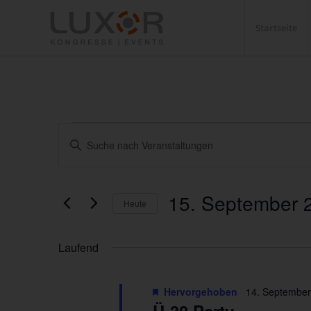
Startseite
Veranstaltungen
Veranstaltungen
Bitte
Suche
für
Schlüsselwort
und
eingeben.
15.
Ansichten,
Suche
15. September 
September
Heute
nach
Navigation
Veranstaltungen
Datum
2024
Schlüsselwort.
wählen.
Laufend
Hervorgehoben
14. September