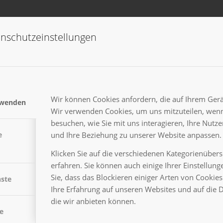
nschutzeinstellungen
vergessen, wie es sich anfühlt. Den ganzen Sommer haben wir
er am Ende ist es immer dasselbe: Zu Hause […]
Wir können Cookies anfordern, die auf Ihrem Gerät
rwenden
Wir verwenden Cookies, um uns mitzuteilen, wenn
besuchen, wie Sie mit uns interagieren, Ihre Nutz
und Ihre Beziehung zu unserer Website anpassen.
e
Klicken Sie auf die verschiedenen Kategorienüber
erfahren. Sie können auch einige Ihrer Einstellun
Sie, dass das Blockieren einiger Arten von Cooki
nste
Ihre Erfahrung auf unseren Websites und auf die 
die wir anbieten können.
e