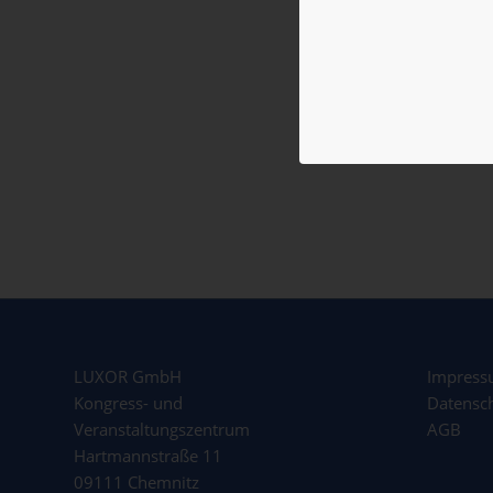
LUXOR GmbH
Impres
Kongress- und
Datensc
Veranstaltungszentrum
AGB
Hartmannstraße 11
09111 Chemnitz