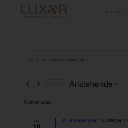
Startseite
Veranstaltungen
Veranstaltungen
Bitte
Suche
Schlüsselwort
und
eingeben.
Ansichten,
Suche
Anstehende
Heute
nach
Navigation
Veranstaltungen
Datum
Schlüsselwort.
wählen.
Oktober 2026
Hervorgehoben
10.Oktober, 14
SA.
10