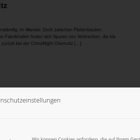
tz
denständig, im Wandel. Doch zwischen Plattenbauten,
en Fabrikhallen finden sich Spuren von Verbrechen, die bis
 zurück bei der CrimeNight Chemnitz […]
nschutzeinstellungen
Wir können Cookies anfordern, die auf Ihrem Gerät