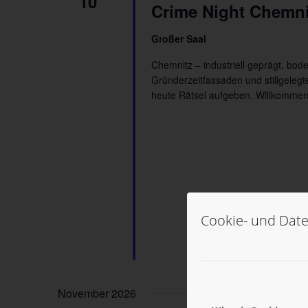
10
Crime Night Chemni
Großer Saal
Chemnitz – industriell geprägt, bo
Gründerzeitfassaden und stillgelegt
heute Rätsel aufgeben. Willkommen
Cookie- und Date
November 2026