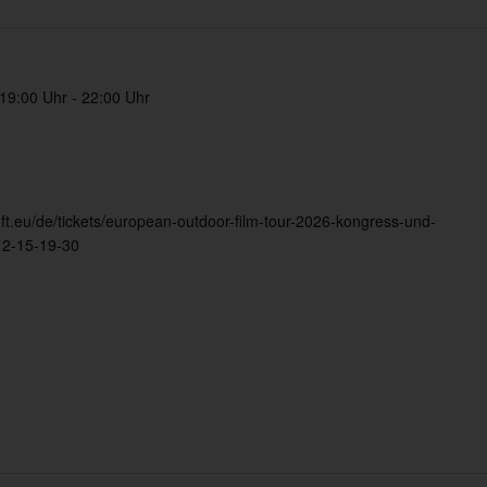
19:00 Uhr
-
22:00 Uhr
eoft.eu/de/tickets/european-outdoor-film-tour-2026-kongress-und-
12-15-19-30