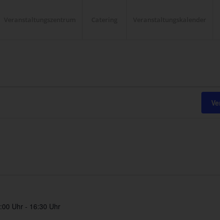
Veranstaltungszentrum
Catering
Veranstaltungskalender
Ve
:00 Uhr
-
16:30 Uhr