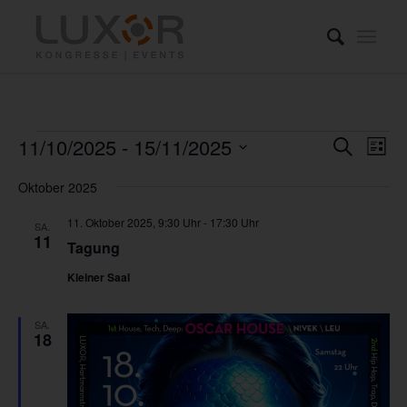
Veranstaltungen
Verans
Ver
11/10/2025
 - 
15/11/2025
Suche
Liste
Ans
Suche
Datum
Nav
Oktober 2025
und
wählen.
Ansich
11. Oktober 2025, 9:30 Uhr
-
17:30 Uhr
SA.
11
Tagung
Naviga
Kleiner Saal
SA.
18