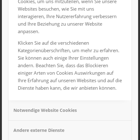
Cookies, um uns mitzuteilen, wenn Sie unsere
Websites besuchen, wie Sie mit uns
interagieren, Ihre Nutzererfahrung verbessern
und Ihre Beziehung zu unserer Website
Hervorgehoben
15. Januar 2025, 19:00 Uhr
-
22:00 Uhr
anpassen.
European Outdoor Film Tour 2024
Klicken Sie auf die verschiedenen
Großer Saal
Kategorienüberschriften, um mehr zu erfahren.
Sie können auch einige Ihrer Einstellungen
SA.
25
ändern. Beachten Sie, dass das Blockieren
einiger Arten von Cookies Auswirkungen auf
Ihre Erfahrung auf unseren Websites und auf die
Dienste haben kann, die wir anbieten können.
Notwendige Website Cookies
Andere externe Dienste