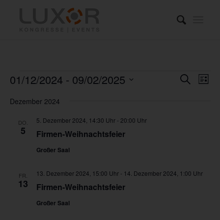
Veranstaltungen
Verans
Ver
01/12/2024
 - 
09/02/2025
Suche
Liste
Ans
Suche
Datum
Nav
Dezember 2024
und
wählen.
Ansich
5. Dezember 2024, 14:30 Uhr
-
20:00 Uhr
DO.
5
Firmen-Weihnachtsfeier
Naviga
Großer Saal
13. Dezember 2024, 15:00 Uhr
-
14. Dezember 2024, 1:00 Uhr
FR.
13
Firmen-Weihnachtsfeier
Großer Saal