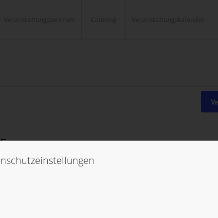
Veranstaltungszentrum
Catering
Veranstaltungskalender
V
25
nschutzeinstellungen
für 17. Oktober 2025 vorgesehen. Hier geht es zu den
nächsten bevo
Hinweis