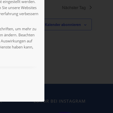
 eingestellt werden.
Nächster Tag
 Sie unsere Websites
ererfahrung verbessern
Kalender abonnieren
schriften, um mehr zu
gen ändern. Beachten
es Auswirkungen auf
Dienste haben kann,
K
LUXOR BEI INSTAGRAM