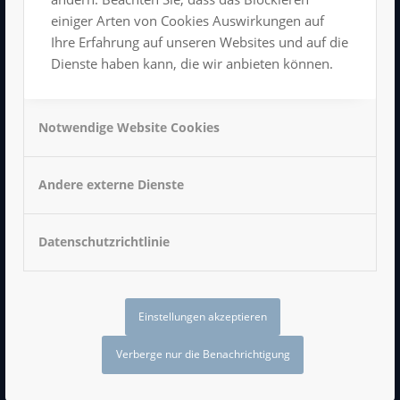
einiger Arten von Cookies Auswirkungen auf
Ihre Erfahrung auf unseren Websites und auf die
Dienste haben kann, die wir anbieten können.
Impressum
Datenschutzerklärung
Notwendige Website Cookies
AGB
Andere externe Dienste
Datenschutzrichtlinie
LUXOR BEI FACEBOOK
Einstellungen akzeptieren
Verberge nur die Benachrichtigung