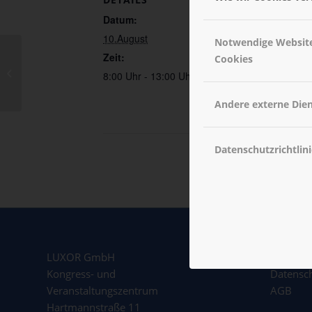
Datum:
Großer Saal
10.August
Notwendige Websit
Zeit:
Cookies
Schulabschluss
8:00 Uhr - 13:00 Uhr
Andere externe Die
Datenschutzrichtlini
LUXOR GmbH
Impres
Kongress- und
Datensc
Veranstaltungszentrum
AGB
Hartmannstraße 11