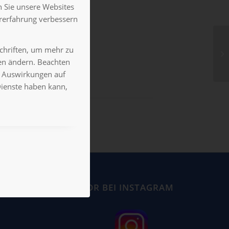
 Sie unsere Websites
ererfahrung verbessern
schriften, um mehr zu
gen ändern. Beachten
es Auswirkungen auf
Dienste haben kann,
K
LUXOR BEI INSTAGRAM