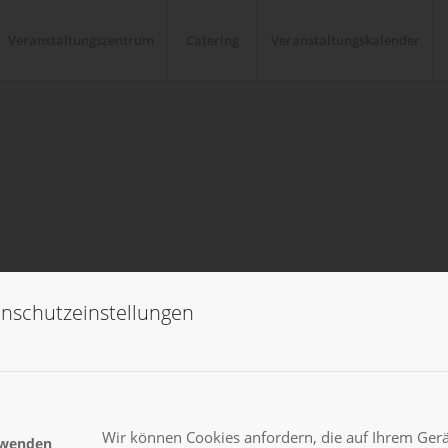
Veranstaltungszentrum
Catering
Veranstaltungskalender
nschutzeinstellungen
Wir können Cookies anfordern, die auf Ihrem Gerät
rwenden
LTUNGSORT