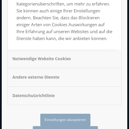
Kongress- und Veranstaltungszentrum
Kategorienüberschriften, um mehr zu erfahren.
Hartmannstraße 11
Sie können auch einige Ihrer Einstellungen
09111 Chemnitz
ändern. Beachten Sie, dass das Blockieren
Tel: 0371/666 198 11
einiger Arten von Cookies Auswirkungen auf
info@luxor-chemnitz.de
Ihre Erfahrung auf unseren Websites und auf die
Dienste haben kann, die wir anbieten können.
Notwendige Website Cookies
Impressum
Datenschutzerklärung
Andere externe Dienste
AGB
Datenschutzrichtlinie
LUXOR BEI FACEBOOK
Einstellungen akzeptieren