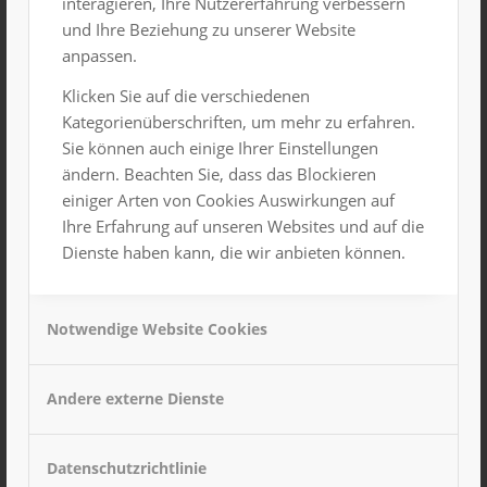
interagieren, Ihre Nutzererfahrung verbessern
und Ihre Beziehung zu unserer Website
Beginn:
EPP GmbH Chemnitz
anpassen.
20. Januar 2024, 22:00
Uhr
Klicken Sie auf die verschiedenen
Ende:
Kategorienüberschriften, um mehr zu erfahren.
21. Januar 2024, 5:00
Sie können auch einige Ihrer Einstellungen
Uhr
ändern. Beachten Sie, dass das Blockieren
einiger Arten von Cookies Auswirkungen auf
Veranstaltungskategori
e:
Ihre Erfahrung auf unseren Websites und auf die
Dienste haben kann, die wir anbieten können.
Highlight
VERANSTALTUNGSORT
Notwendige Website Cookies
Gesamtes Haus
Andere externe Dienste
Zum Kalender hinzufügen
Datenschutzrichtlinie