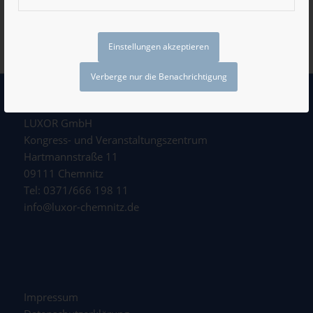
Einstellungen akzeptieren
Verberge nur die Benachrichtigung
LUXOR GmbH
Kongress- und Veranstaltungszentrum
Hartmannstraße 11
09111 Chemnitz
Tel: 0371/666 198 11
info@luxor-chemnitz.de
Impressum