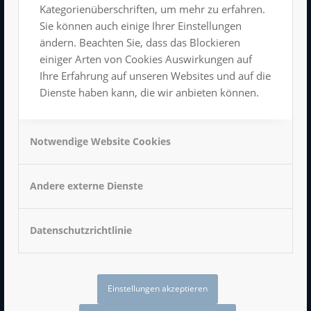
Kongress- und Veranstaltungszentrum
Kategorienüberschriften, um mehr zu erfahren.
Hartmannstraße 11
Sie können auch einige Ihrer Einstellungen
09111 Chemnitz
ändern. Beachten Sie, dass das Blockieren
Tel: 0371/666 198 11
einiger Arten von Cookies Auswirkungen auf
info@luxor-chemnitz.de
Ihre Erfahrung auf unseren Websites und auf die
Dienste haben kann, die wir anbieten können.
Notwendige Website Cookies
Impressum
Datenschutzerklärung
Andere externe Dienste
AGB
Datenschutzrichtlinie
LUXOR BEI FACEBOOK
Einstellungen akzeptieren