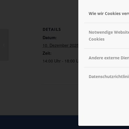
Wie wir Cookies ve
DETAILS
VERANSTA
Notwendige Websit
Datum:
Großer Saal
Cookies
Gemischtes Doppel –
10. Dezember 2025
fällt leider aus
Zeit:
Andere externe Die
14:00 Uhr - 18:00 Uhr
Datenschutzrichtlini