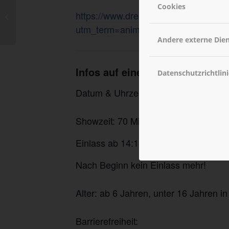
Cookies
https://www.dreamlight-labs.com/de
Tagung
utm_term=anime-dreamlight-concert
Andere externe Die
Infos auf einen Blick
Datenschutzrichtlini
Datum & Uhrzeit: Samstag (10.10.) u
Showzeit: 70 Min.
Einlass ab 14:15 Uhr
Nach Beginn kein Einlass mehr!
Alter: ab 6 Jahren, unter 16 Jahren 
Barrierefreiheit: