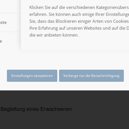
Klicken Sie auf die verschiedenen Kategorienüber
/concert/6a2c3f17bced93cbbb5869a8?
erfahren. Sie können auch einige Ihrer Einstellun
Sie, dass das Blockieren einiger Arten von Cooki
nste
Ihre Erfahrung auf unseren Websites und auf die 
die wir anbieten können.
e
m 15:00 Uhr
Einstellungen akzeptieren
Verberge nur die Benachrichtigung
in Begleitung eines Erwachsenen