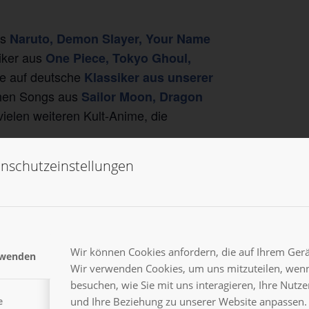
us
Naruto, Demon Slayer, Your Name
iker aus
One Piece, Tokyo Ghoul,
e auf deutsche
Klassiker aus unserer
chen Songs aus
Sailor Moon, Dragon
ielen weiteren Kult-Anime, die
e größten Anime-Songs feiern,
nschutzeinstellungen
neu erleben – von tief bewegenden
.
s für Fans.
Sichere dir jetzt deine
cert und erlebe einen Abend, der die
Wir können Cookies anfordern, die auf Ihrem Gerät
rwenden
Wir verwenden Cookies, um uns mitzuteilen, wenn
t.🎟️
besuchen, wie Sie mit uns interagieren, Ihre Nutz
und Ihre Beziehung zu unserer Website anpassen.
e