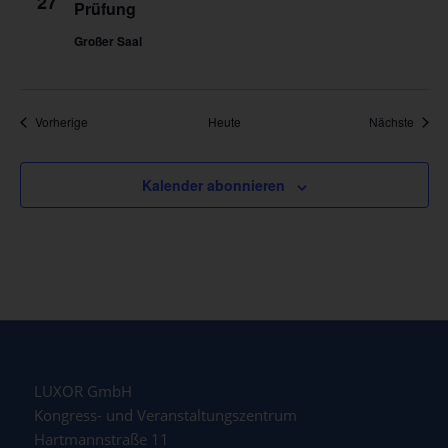
27
Prüfung
Großer Saal
Veranstaltungen
Veran
Vorherige
Heute
Nächste
Kalender abonnieren
LUXOR GmbH
Kongress- und Veranstaltungszentrum
Hartmannstraße 11