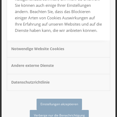
Sie können auch einige Ihrer Einstellungen
ändern. Beachten Sie, dass das Blockieren
einiger Arten von Cookies Auswirkungen auf
Ihre Erfahrung auf unseren Websites und auf die
Dienste haben kann, die wir anbieten können.
Notwendige Website Cookies
Andere externe Dienste
Hervorgehoben
10. Mai 2024, 16:00 Uhr
-
20:00 Uhr
Datenschutzrichtlinie
Podiumsdiskussion 20 Jahre EU-
Osterweiterung
Großer Saal
Einstellungen akzeptieren
Verberge nur die Benachrichtigung
14. Mai 2024, 8:00 Uhr
-
14:00 Uhr