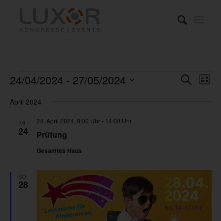
Veranstaltungen
Verans
Ver
24/04/2024
 - 
27/05/2024
Suche
Liste
Ans
Suche
Datum
Nav
April 2024
und
wählen.
Ansich
24. April 2024, 8:00 Uhr
-
14:00 Uhr
MI.
24
Prüfung
Naviga
Gesamtes Haus
SO.
28