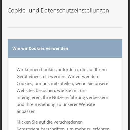
Cookie- und Datenschutzeinstellungen
Hervorgehoben
4. Mai 2024, 22:00 Uhr
-
5. Mai 2024, 5:00 Uhr
Wie wir Cookies verwenden
Luxor Party
Gesamtes Haus
Wir können Cookies anfordern, die auf Ihrem
Gerät eingestellt werden. Wir verwenden
FR.
10
Cookies, um uns mitzuteilen, wenn Sie unsere
Websites besuchen, wie Sie mit uns
interagieren, Ihre Nutzererfahrung verbessern
und Ihre Beziehung zu unserer Website
anpassen.
Klicken Sie auf die verschiedenen
Kategorienüberschriften, um mehr zu erfahren.