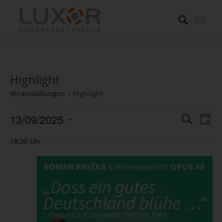
Highlight
Veranstaltungen
Highlight
Veranstaltungen
Verans
Ver
13/09/2025
Suche
Tag
Ans
für
Suche
Datum
Nav
18:30 Uhr
13.
und
wählen.
September
Ansich
2025
Naviga