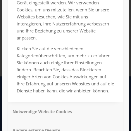
Gerät eingestellt werden. Wir verwenden
Cookies, um uns mitzuteilen, wenn Sie unsere
Websites besuchen, wie Sie mit uns
Vorheriger Tag
Nächster Tag
interagieren, Ihre Nutzererfahrung verbessern
und Ihre Beziehung zu unserer Website
Kalender abonnieren
anpassen.
Klicken Sie auf die verschiedenen
Kategorienüberschriften, um mehr zu erfahren.
Sie können auch einige Ihrer Einstellungen
ändern. Beachten Sie, dass das Blockieren
einiger Arten von Cookies Auswirkungen auf
Ihre Erfahrung auf unseren Websites und auf die
Dienste haben kann, die wir anbieten können.
LUXOR GmbH
Kongress- und Veranstaltungszentrum
Hartmannstraße 11
Notwendige Website Cookies
09111 Chemnitz
Tel: 0371/666 198 11
Andere externe Dienste