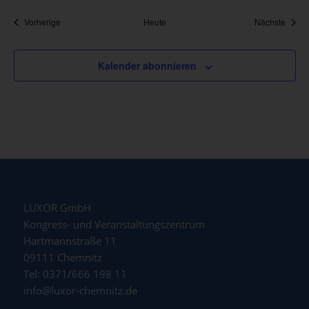
Veranstaltungen
Veran
Vorherige
Heute
Nächste
Kalender abonnieren
LUXOR GmbH
Kongress- und Veranstaltungszentrum
Hartmannstraße 11
09111 Chemnitz
Tel: 0371/666 198 11
info@luxor-chemnitz.de