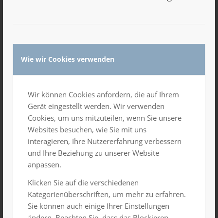
Hervorgehoben
16. November 2024, 22:00 Uhr
-
17. November 2024, 3:00 Uhr
Wie wir Cookies verwenden
LUXOR Party
Gesamtes Haus
Wir können Cookies anfordern, die auf Ihrem
Gerät eingestellt werden. Wir verwenden
SA.
Cookies, um uns mitzuteilen, wenn Sie unsere
23
Websites besuchen, wie Sie mit uns
interagieren, Ihre Nutzererfahrung verbessern
und Ihre Beziehung zu unserer Website
anpassen.
Klicken Sie auf die verschiedenen
Kategorienüberschriften, um mehr zu erfahren.
Sie können auch einige Ihrer Einstellungen
ändern. Beachten Sie, dass das Blockieren