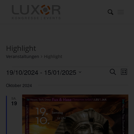
Highlight
Veranstaltungen
Highlight
Veranstaltungen
Verans
Ver
19/10/2024
 - 
15/01/2025
Suche
Liste
Ans
Suche
Datum
Nav
Oktober 2024
und
wählen.
Ansich
SA.
19
Naviga