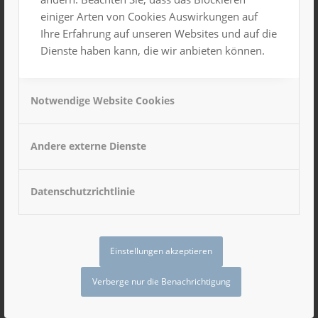
einiger Arten von Cookies Auswirkungen auf
Ihre Erfahrung auf unseren Websites und auf die
Dienste haben kann, die wir anbieten können.
Notwendige Website Cookies
Hervorgehoben
23. November 2024, 21:00 Uhr
-
24. November 2024, 3:00 Uhr
Ü-30 Party
Andere externe Dienste
Gesamtes Haus
Dezember 2024
Datenschutzrichtlinie
MI.
18
Einstellungen akzeptieren
Verberge nur die Benachrichtigung