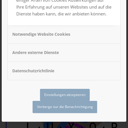
einiger Arten von Cookies Auswirkungen auf
Hervorgehoben
Ihre Erfahrung auf unseren Websites und auf die
16. November 2024, 22:00 Uhr
-
17. November 2024, 3:00 Uhr
Dienste haben kann, die wir anbieten können.
LUXOR Party
Gesamtes Haus
Notwendige Website Cookies
SA.
23
Andere externe Dienste
Datenschutzrichtlinie
Einstellungen akzeptieren
Verberge nur die Benachrichtigung