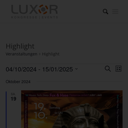
Highlight
Veranstaltungen
Highlight
Veranstaltungen
Verans
Ver
04/10/2024
 - 
15/01/2025
Suche
Liste
Ans
Suche
Datum
Nav
Oktober 2024
und
wählen.
Ansich
SA.
19
Naviga